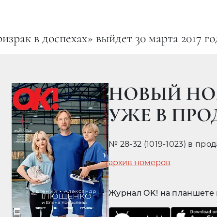
зрак в доспехах» выйдет 30 марта 2017 го
НОВЫЙ НО
УЖЕ В ПР
№ 28-32 (1019-1023) в про
архив номеров
Журнал OK! на планшете