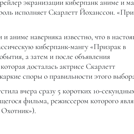
трейлер экранизации киберпанк аниме и м
 роль исполняет Скарлетт Йоханссон. «При
 и аниме наверняка известно, что в насто
ассическую киберпанк-мангу «Призрак в
обытия, а затем и после объявления
которая досталась актрисе Скарлетт
жаркие споры о правильности этого выбора
стила вчера сразу 5 коротких 10-секундны
ящегося фильма, режиссером которого явля
 Охотник»).