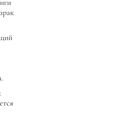
анги
зрак
ящий
.
х
ется