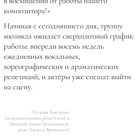
в восхищении от работы нашего
композитора!»
Начиная с сегодняшнего дня, труппу
мюзикла ожидает сверхплотный график
работы: впереди восемь недель
ежедневных вокальных,
хореографических и драматических
репетиций, и актёры уже спешат выйти
на сцену.
Наталия Быстрова
(исполнительница роли Кити) и
Дмитрий Ермак (исполнитель
роли Алексея Вронского)