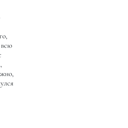
—
го,
 всю
с
,
ажно,
нулся