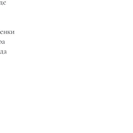
де
менки
оа
ода