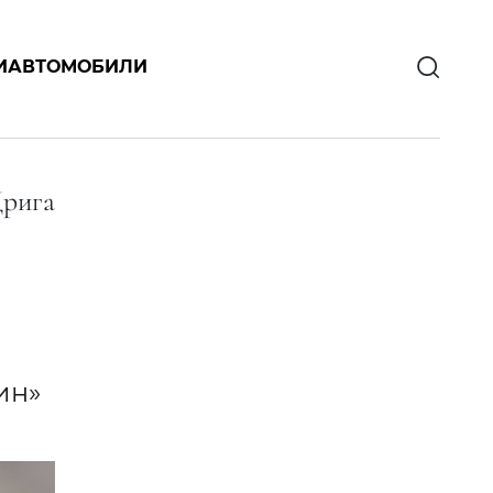
И
АВТОМОБИЛИ
Дрига
ин»