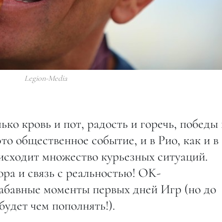
Legion-Media
ко кровь и пот, радость и горечь, победы 
то общественное событие, и в Рио, как и в
сходит множество курьезных ситуаций.
ора и связь с реальностью! OK-
авные моменты первых дней Игр (но до
будет чем пополнять!).