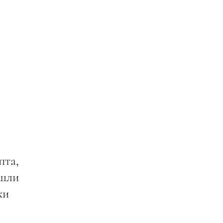
пта,
ышли
ки