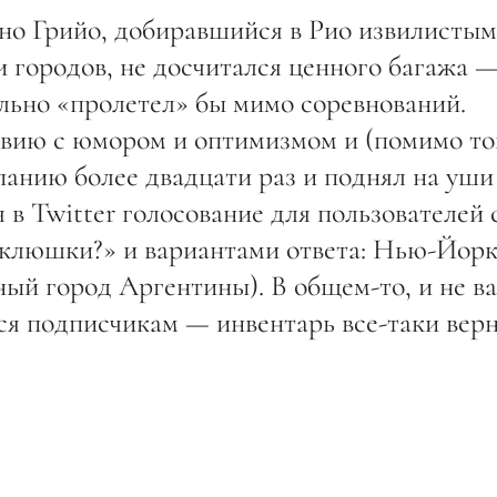
но Грийо, добиравшийся в Рио извилистым
и городов, не досчитался ценного багажа 
ельно «пролетел» бы мимо соревнований.
вию с юмором и оптимизмом и (помимо то
панию более двадцати раз и поднял на уши
 в Twitter голосование для пользователей 
и клюшки?» и вариантами ответа: Нью-Йорк
ый город Аргентины). В общем-то, и не в
ся подписчикам — инвентарь все-таки вер