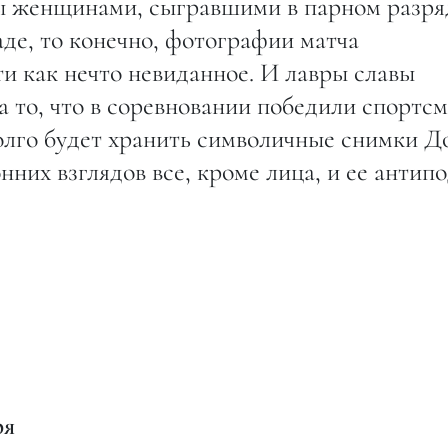
ны женщинами, сыгравшими в парном разря
де, то конечно, фотографии матча
и как нечто невиданное. И лавры славы
а то, что в соревновании победили спортс
олго будет хранить символичные снимки Д
них взглядов все, кроме лица, и ее антип
ря