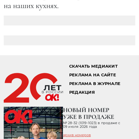
на наших кухнях.
Главная страница
Стиль жизни
Афиша
08.08.2016 11:08
ДЖОЗЕФ ГОРДОН-ЛЕВИТТ В
ДУБЛИРОВАННОМ ТРЕЙЛЕРЕ
ФИЛЬМА «СНОУДЕН»
Российская премьера фильма про
знаменитого американского разоблачителя
состоится совсем скоро.