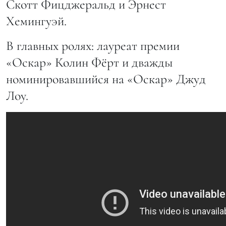
Скотт Фицджеральд и Эрнест
Хемингуэй.
В главных ролях: лауреат премии
«Оскар» Колин Фёрт и дважды
номинировавшийся на «Оскар» Джуд
Лоу.