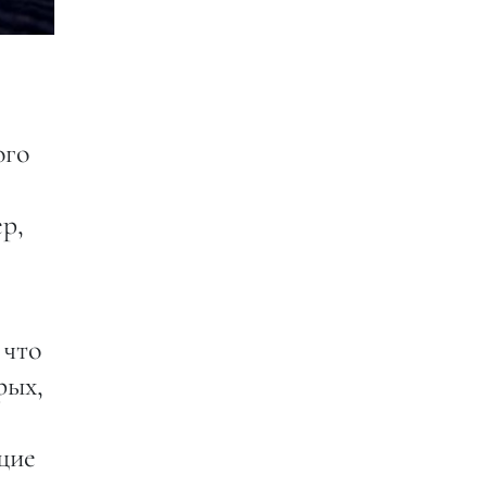
ого
р,
 что
рых,
щие