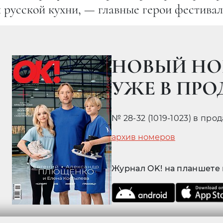
усской кухни, — главные герои фестивал
НОВЫЙ НО
УЖЕ В ПР
№ 28-32 (1019-1023) в про
архив номеров
Журнал OK! на планшете