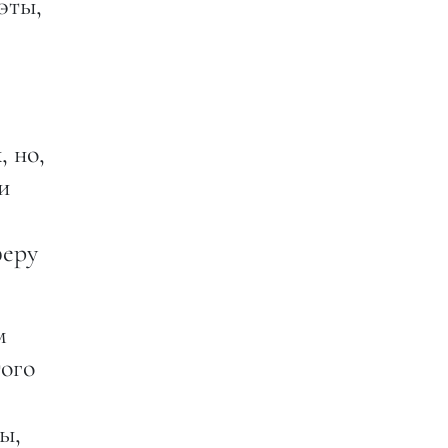
эты,
, но,
и
феру
м
того
ы,