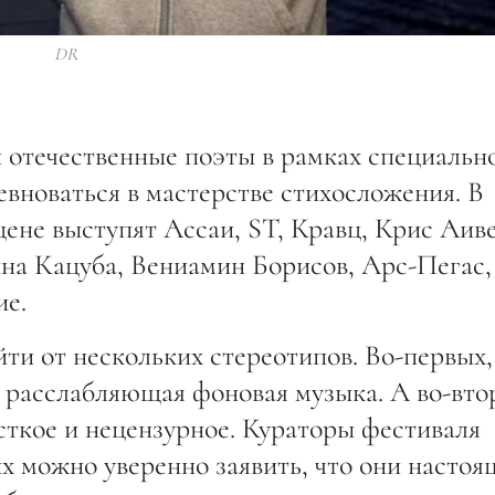
DR
 отечественные поэты в рамках специальн
евноваться в мастерстве стихосложения. В
цене выступят Ассаи, ST, Кравц, Крис Аиве
ина Кацуба, Вениамин Борисов, Арс-Пегас,
ие.
йти от нескольких стереотипов. Во-первых,
ая расслабляющая фоновая музыка. А во-вто
сткое и нецензурное. Кураторы фестиваля
х можно уверенно заявить, что они настоя