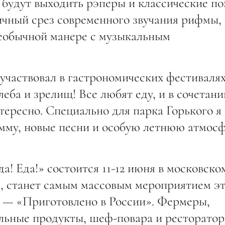
 будут выходить рэперы и классические по
ичный срез современного звучания рифмы,
необычной манере с музыкальным
участвовал в гастрономических фестивалях
леба и зрелищ! Все любят еду, и в сочетани
тересно. Специально для парка Горького я
мму, новые песни и особую летнюю атмос
а! Еда!» состоится 11-12 июня в московско
я, станет самым массовым мероприятием э
ду — «Приготовлено в России». Фермеры,
льные продукты, шеф-повара и ресторатор