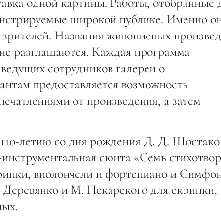
авка одной картины. Работы, отобранные 
монстрируемые широкой публике. Именно о
и зрителей. Названия живописных произве
 не разглашаются. Каждая программа
з ведущих сотрудников галереи о
антам предоставляется возможность
печатлениями от произведения, а затем
110-летию со дня рождения Д. Д. Шостако
-инструментальная сюита «Семь стихотво
крипки, виолончели и фортепиано и Симфо
 Деревянко и М. Пекарского для скрипки,
ных.