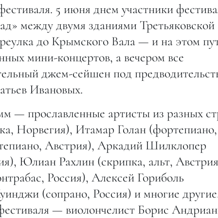
естиваля. 5 июня днем участники фестива
ад» между двумя зданиями Третьяковской
реулка до Крымского Вала — и на этом пу
нных мини-концертов, а вечером все
ательный джем-сейшен под предводительст
атьев Ивановых.
м — прославленные артисты из разных ст
ка, Норвегия), Итамар Голан (фортепиано,
тепиано, Австрия), Аркадий Шилклопер
ия), Юлиан Рахлин (скрипка, альт, Австрия)
нтрабас, Россия), Алексей Гориболь
Куинджи (сопрано, Россия) и многие другие
фестиваля — виолончелист Борис Андриа