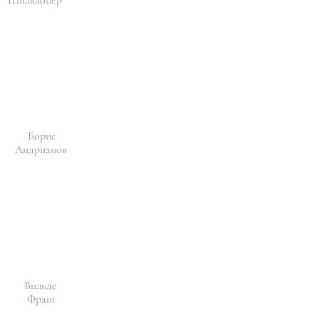
Борис
Андрианов
Вильде
Франг