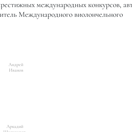
 престижных международных конкурсов, ав
дитель Международного виолончельного
Андрей
Иванов
Аркадий
Шилклопер