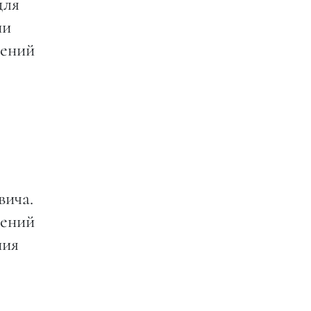
для
ни
дений
вича.
рений
ния