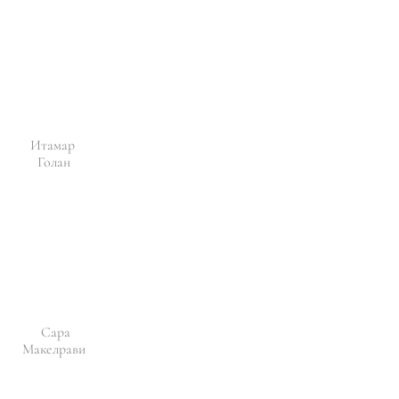
Итамар
Голан
Сара
Макелрави