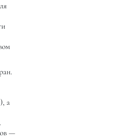
ля
ти
вом
ран.
, а
.
нов —