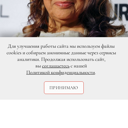
Для улучшения работы сайта мы используем файлы
cookies и собираем анонимные данные через сервисы
аналитики. Продолжая использовать сайт,
вы
соглашаетесь
с нашей
Политикой конфиденциальности
.
Legion-Media
ПРИНИМАЮ
Масштабная выставка одного из самых
выдающихся архитекторов
современности — Захи Хадид откроется