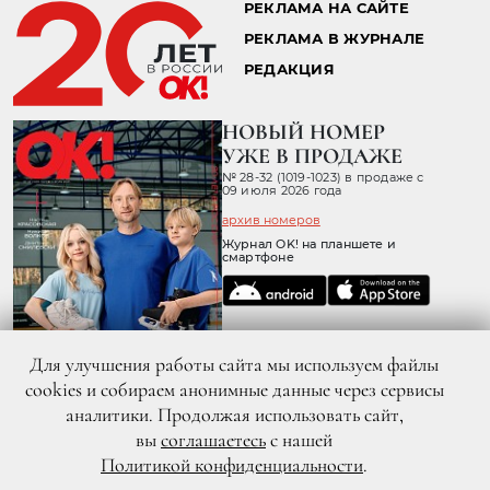
20.04.2016 16:04
КИНОПРЕМЬЕРЫ 21 АПРЕЛЯ
Для улучшения работы сайта мы используем файлы
cookies и собираем анонимные данные через сервисы
аналитики. Продолжая использовать сайт,
вы
соглашаетесь
с нашей
DR
Политикой конфиденциальности
.