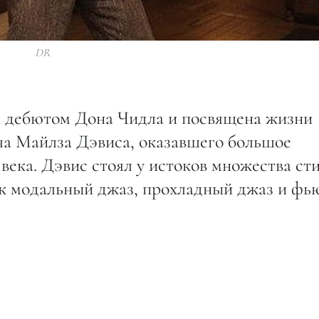
DR
м дебютом Дона Чидла и посвящена жизни
ча Майлза Дэвиса, оказавшего большое
века. Дэвис стоял у истоков множества ст
как модальный джаз, прохладный джаз и фь