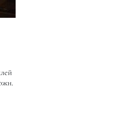
илей
южн.