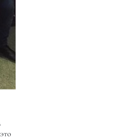
в
 это