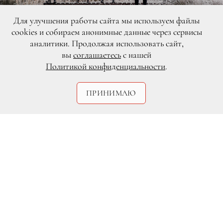
Для улучшения работы сайта мы используем файлы
cookies и собираем анонимные данные через сервисы
аналитики. Продолжая использовать сайт,
вы
соглашаетесь
с нашей
Политикой конфиденциальности
.
DR
ПРИНИМАЮ
Шотландская группа The Mirror Trap,
играющая шумный и динамичный инди-
рок, 1 июня выступит в московском
клубе «16 тонн».
Образовавшись в 2009 году и начав
карьеру с выступлений на разогреве у