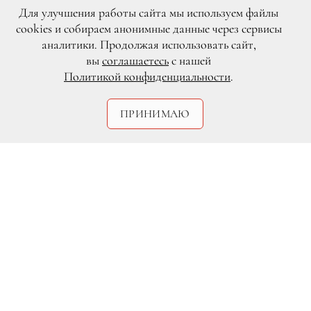
Для улучшения работы сайта мы используем файлы
cookies и собираем анонимные данные через сервисы
аналитики. Продолжая использовать сайт,
вы
соглашаетесь
с нашей
Политикой конфиденциальности
.
ПРИНИМАЮ
DR
26 марта
«
Пионер» и MasterСard
покажут третий фильм кинофестиваля
«Бесценные города в кино» — драму
«Фотоувеличение» Микеланджело
Антониони, наиболее точный портрет
свингующего Лондона 1960-х.