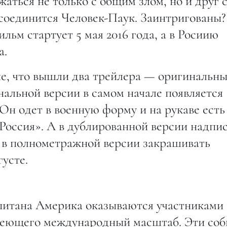
жаться не только с общим злом, но и друг 
исоединится Человек-Паук. Заинтригованы?
льм стартует 5 мая 2016 года, а в Росиию
а.
ие, что вышли два трейлера — оригинальны
нальной версии в самом начале появляется
Он одет в военную форму и на рукаве есть
Россия». А в дублированной версии надпи
и в полнометражной версии закрашивать
усте.
питана Америка оказываются участниками
меющего международный масштаб. Эти со