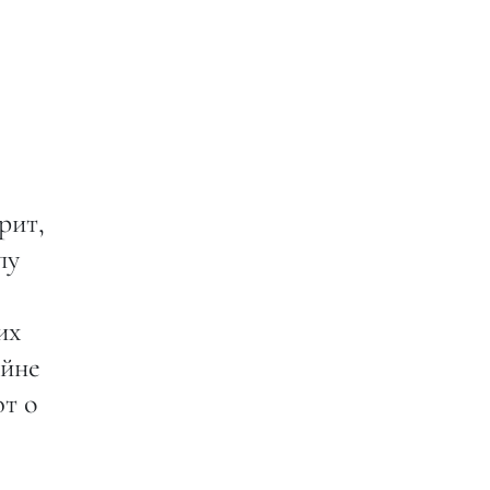
рит,
пу
их
ойне
ют о