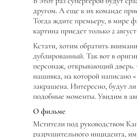
В этот раз супергерои будут сра
другом. А еще к их команде пр
Тогда ждите премьеру, в мире фи
картина приедет только 2 август
Кстати, хотим обратить вниман
дублированный. Так вот в ориги
персонаж, открывающий дверь. 
нашивка, на которой написано «
закрашена. Интересно, будут л
подобные моменты. Увидим в авг
О фильме
Мстители под руководством Ка
разрушительного инцидента, и