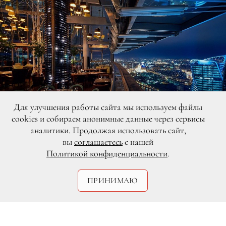
Для улучшения работы сайта мы используем файлы
cookies и собираем анонимные данные через сервисы
аналитики. Продолжая использовать сайт,
вы
соглашаетесь
с нашей
DR
Политикой конфиденциальности
.
ПРИНИМАЮ
24 декабря в Sixty состоится
праздничный ужин по случаю