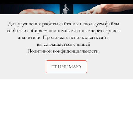
Для улучшения работы сайта мы используем файлы
cookies и собираем анонимные данные через сервисы
аналитики. Продолжая использовать сайт,
вы
соглашаетесь
с нашей
Политикой конфиденциальности
.
ПРИНИМАЮ
DR
Новый проект посвящен величайшему
творцу эпохи Возрождения —
Микеланджело Буонарроти. Его гений
проявился в скульптуре, живописи,