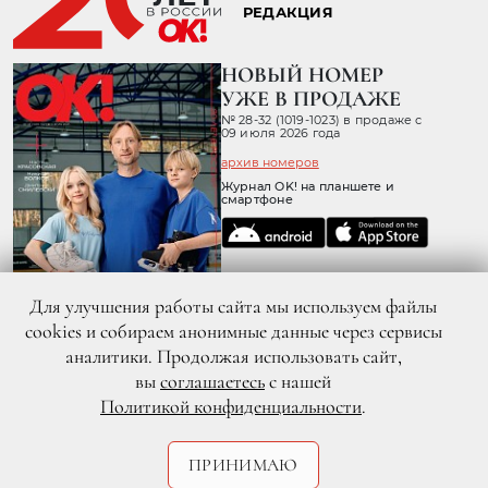
РЕДАКЦИЯ
НОВЫЙ НОМЕР
УЖЕ В ПРОДАЖЕ
№ 28-32 (1019-1023) в продаже с
09 июля 2026 года
архив номеров
Журнал OK! на планшете и
смартфоне
Для улучшения работы сайта мы используем файлы
cookies и собираем анонимные данные через сервисы
аналитики. Продолжая использовать сайт,
вы
соглашаетесь
с нашей
Политикой конфиденциальности
.
© 2026 ООО «ХИТ ТВ» Все права защищены. 16+
Политика конфиденциальности
Согласие пользователя сайта на обработку персональных данных
ПРИНИМАЮ