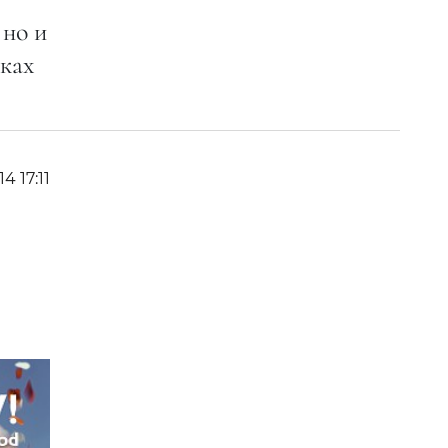
 но и
чках
14 17:11