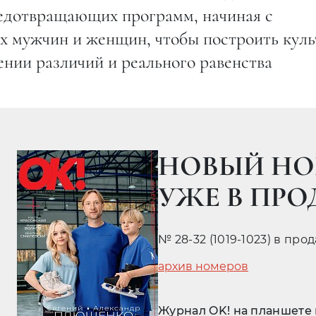
редотвращающих программ, начиная с
 мужчин и женщин, чтобы построить куль
ении различий и реального равенства
НОВЫЙ НО
УЖЕ В ПР
№ 28-32 (1019-1023) в про
архив номеров
Журнал OK! на планшете