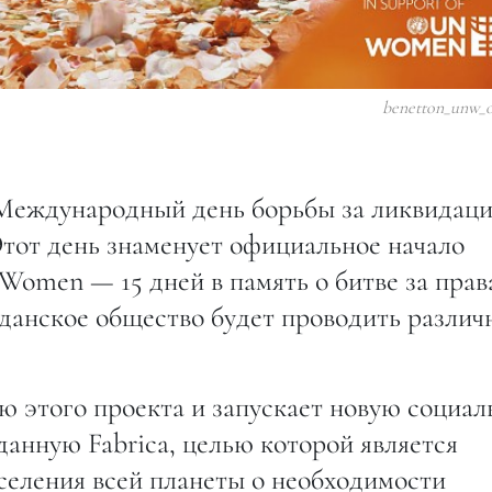
benetton_unw_o
я Международный день борьбы за ликвидац
тот день знаменует официальное начало
Women — 15 дней в память о битве за прав
данское общество будет проводить различ
ью этого проекта и запускает новую социа
анную Fabrica, целью которой является
еления всей планеты о необходимости