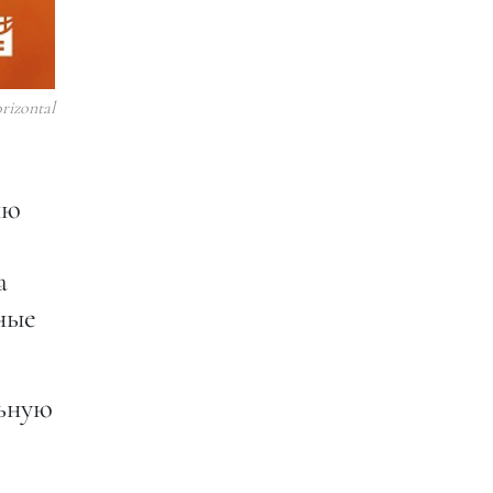
rizontal
ию
а
ные
льную