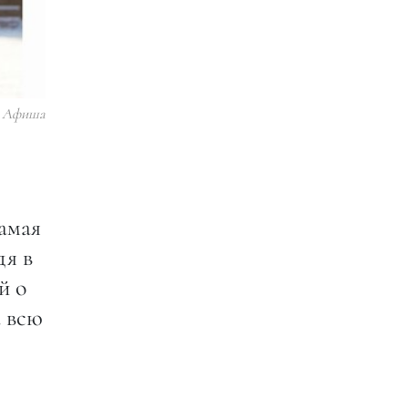
Афиша
амая
дя в
й о
а всю