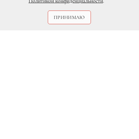
Политикой конфиденциальности
.
ПРИНИМАЮ
Полина Гагарина окончила
музыкальную школу и поступила в
Государственное музыкальное училище
эстрадно-джазового искусства, однако
на втором курсе сделала выбор в пользу
участия в музыкальном телепроекте
«Фабрика звёзд» и победила в нем.
В июле 2007 года она выпустила свой
дебютный альбом «Попроси у облаков»,