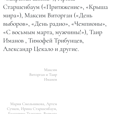
Старшенбаум («Притяжение», «Крыша
мира»), Максим Виторган («День
выборов», «День радио», «Чемпионы»,
«С восьмым марта, мужчины!»), Таир
Иманов , Тимофей Трибунцев,
Александр Цекало и другие.
Максим
Виторган и Таир
Иманов
Мария Смольникова, Артем
Сучков, Ирина Старшенбаум,
Екатерина Телегина, Варвара