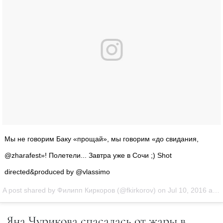
Мы не говорим Баку «прощай», мы говорим «до свидания,
@zharafest»! Полетели... Завтра уже в Сочи ;) Shot
directed&produced by @vlassimo
A post shared by Филипп Киркоров (@fkirkorov) on
Jul 10, 2016 at 10:52am PDT
Яна Чурикова спасалась от жары в