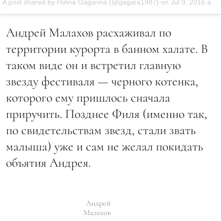
A post shared by Polina Gagarina (@gagara1987) on
Jul 9, 2016 at 3:39am PDT
Андрей Малахов расхаживал по
территории курорта в банном халате. В
таком виде он и встретил главную
звезду фестиваля — черного котенка,
которого ему пришлось сначала
приручить. Позднее Филя (именно так,
по свидетельствам звезд, стали звать
малыша) уже и сам не желал покидать
объятия Андрея.
Андрей
Малахов