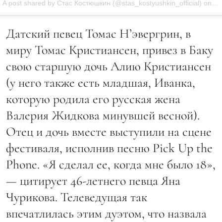
A post shared by Стас Костюшкин (@stas_kostyushkin_official) on
Ju
Датский певец Томас Н’эвергрин, в
миру Томас Кристиансен, привез в Баку
свою старшую дочь Алию Кристиансен
(у него также есть младшая, Иванка,
которую родила его русская жена
Валерия Жидкова минувшей весной).
Отец и дочь вместе выступили на сцене
фестиваля, исполнив песню Pick Up the
Phone. «Я сделал ее, когда мне было 18»,
— цитирует 46-летнего певца Яна
Чурикова. Телеведущая так
впечатлилась этим дуэтом, что назвала