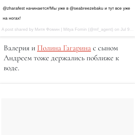
@zharafest начинается!Мы уже в @seabreezebaku и тут все уже
на ногах!
A post shared by Митя Фомин | Mitya Fomin (@mf_agent) on
Jul 9, 2016 at 3:51am PDT
Валерия и
Полина Гагарина
с сыном
Андреем тоже держались поближе к
воде.