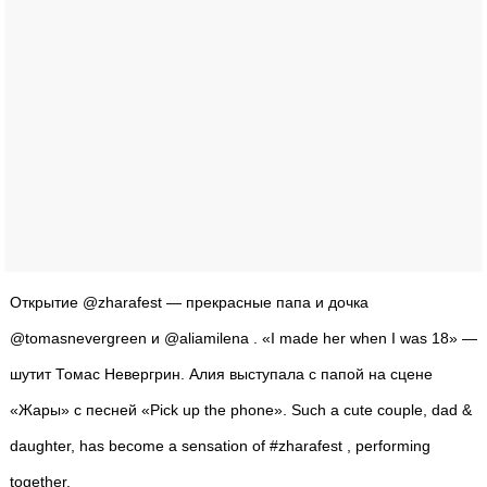
Открытие @zharafest — прекрасные папа и дочка
@tomasnevergreen и @aliamilena . «I made her when I was 18» —
шутит Томас Невергрин. Алия выступала с папой на сцене
«Жары» с песней «Pick up the phone». Such a cute couple, dad &
daughter, has become a sensation of #zharafest , performing
together.