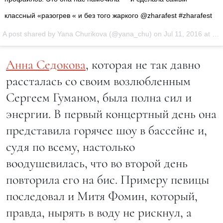
классный «разогрев « и без того жаркого @zharafest #zharafest
A post shared by Yana Churikova (@yana_chu) on
Jul 11, 2016 at 9:48am PDT
Анна Седокова
, которая не так давно
рассталась со своим возлюбленным
Сергеем Гуманом, была полна сил и
энергии. В первый концертный день она
представила горячее шоу в бассейне и,
судя по всему, настолько
воодушевилась, что во второй день
повторила его на бис. Примеру певицы
последовал и Митя Фомин, который,
правда, нырять в воду не рискнул, а