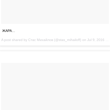
ЖАРА…
A post shared by Стас Михайлов (@stas_mihailoff) on
Jul 9, 2016 at 10:25am PDT