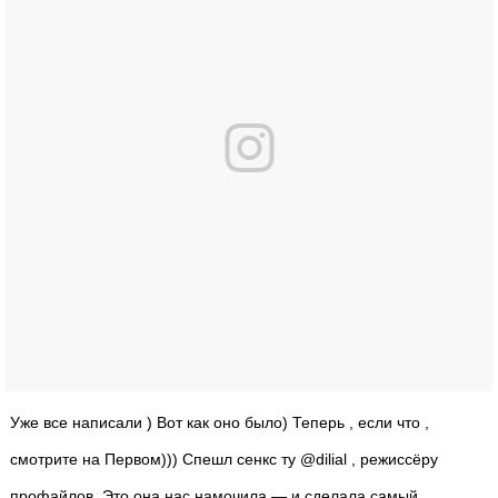
Уже все написали ) Вот как оно было) Теперь , если что ,
смотрите на Первом))) Спешл сенкс ту @dilial , режиссёру
профайлов. Это она нас намочила — и сделала самый