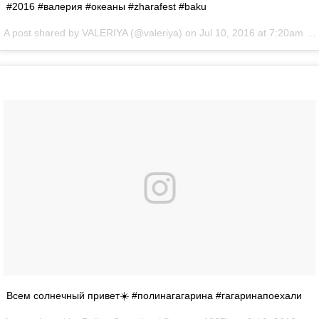
#2016 #валерия #океаны #zharafest #baku
A post shared by VALERIYA (@valeriya) on
Jul 10, 2016 at 7:20am PDT
Всем солнечный привет☀️ #полинагагарина #гагаринапоехали