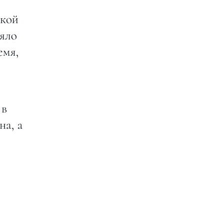
жкой
ояло
емя,
 в
на, а