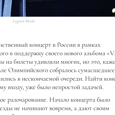
Legion-Media
нственный концерт в России в рамках
ого в поддержку своего нового альбома «V
 на билеты удивляли многих, но это, каже
возле Олимпийского собралось сумасшедшее
пились в нескончаемой очереди. Найти кон
у входу, уже было непростой задачей.
ое разочарование. Начало концерта было
звезды не начинают вовремя, а дают своим