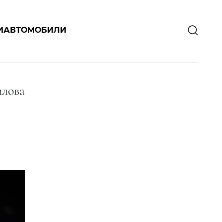
И
АВТОМОБИЛИ
илова