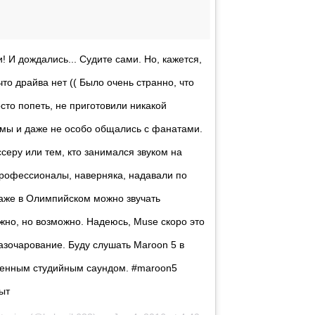
! И дождались... Судите сами. Но, кажется,
что драйва нет (( Было очень странно, что
то попеть, не приготовили никакой
мы и даже не особо общались с фанатами.
серу или тем, кто занимался звуком на
профессионалы, наверняка, надавали по
даже в Олимпийском можно звучать
жно, но возможно. Надеюсь, Muse скоро это
азочарование. Буду слушать Maroon 5 в
венным студийным саундом. #maroon5
ыт