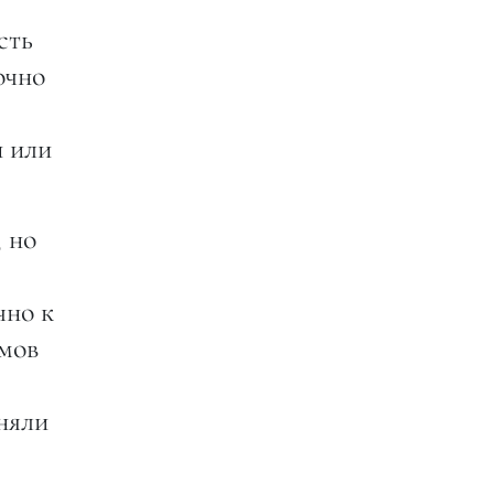
сть
очно
ы или
 но
чно к
юмов
няли