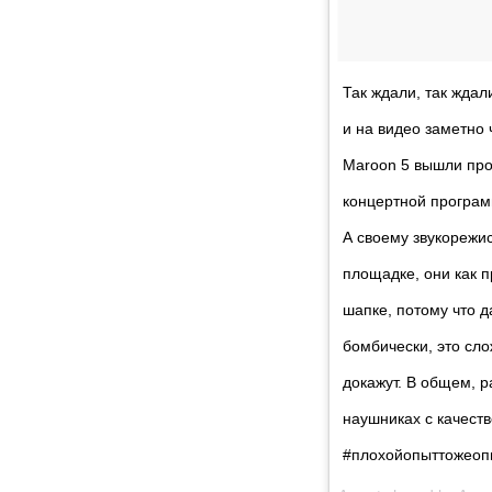
Так ждали, так ждали
и на видео заметно 
Maroon 5 вышли прос
концертной програм
А своему звукорежис
площадке, они как 
шапке, потому что 
бомбически, это сло
докажут. В общем, р
наушниках с качест
#плохойопыттожеоп