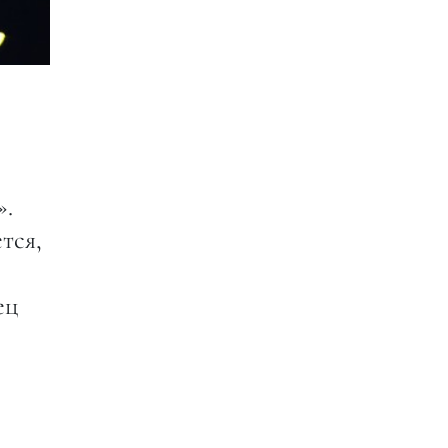
».
тся,
ец