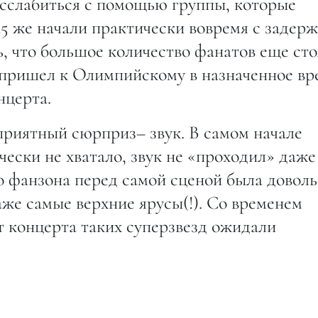
асслабиться с помощью группы, которые
5 же начали практически вовремя с задер
ь, что большое количество фанатов еще ст
о пришел к Олимпийскому в назначенное вр
нцерта.
приятный сюрприз– звук. В самом начале
ески не хватало, звук не «проходил» даже
ко фанзона перед самой сценой была доволь
аже самые верхние ярусы(!). Со временем
т концерта таких суперзвезд ожидали