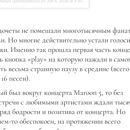
stasiya (@kokosik633) on
Jun 4, 2016 at 4:40am PDT
едочеты не помешали многотысячным фана
ми. Но многие действительно устали голос
вки. Именно так прошла первая часть конце
ь кнопка «play» на которую нажали в само
ть весьма странную паузу в средине (всего
16 песен).
й был вокруг концерта Maroon 5, то без
стречи с любимыми артистами ждали тыся
аряд бодрости и позитива от концерта. Но
чем-то обеспокоен, на протяжении всего