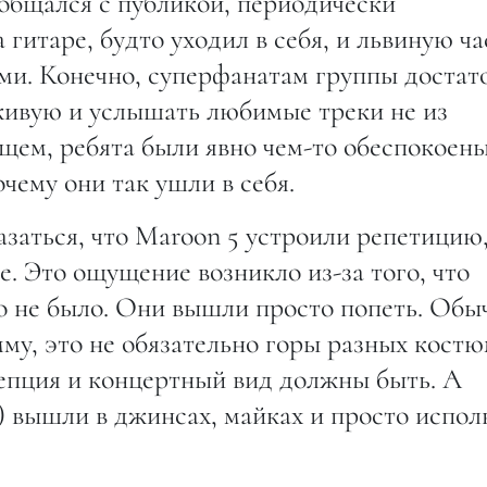
 общался с публикой, периодически
 гитаре, будто уходил в себя, и львиную ча
ами. Конечно, суперфанатам группы достат
живую и услышать любимые треки не из
общем, ребята были явно чем-то обеспокоен
чему они так ушли в себя.
заться, что Maroon 5 устроили репетицию,
не. Это ощущение возникло из-за того, что
 не было. Они вышли просто попеть. Обы
му, это не обязательно горы разных кост
цепция и концертный вид должны быть. А
) вышли в джинсах, майках и просто испол