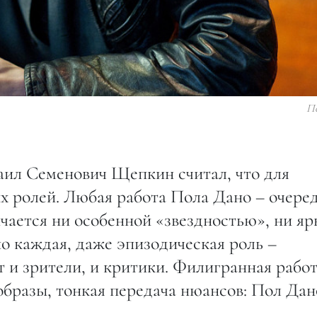
П
ил Семенович Щепкин считал, что для
х ролей. Любая работа Пола Дано – очере
ичается ни особенной «звездностью», ни яр
 каждая, даже эпизодическая роль –
 и зрители, и критики. Филигранная рабо
образы, тонкая передача нюансов: Пол Дан