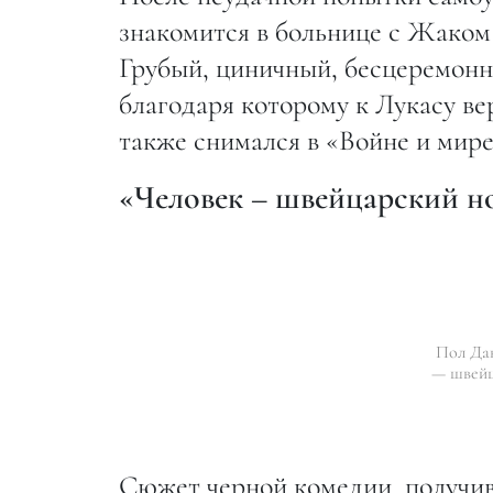
знакомится в больнице с Жаком
Грубый, циничный, бесцеремонн
благодаря которому к Лукасу ве
также снимался в «Войне и мире»
«Человек – швейцарский но
Пол Дан
— швейц
Сюжет черной комедии, получив