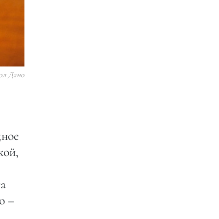
ол Дано
дное
кой,
та
о –