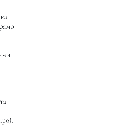
нка
прямо
ними
та
иро).