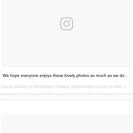
We hope everyone enjoys these lovely photos as much as we do..
A post shared by Kensington Palace (@kensingtonroyal) on
May 1, 2016 at 3:06am PDT