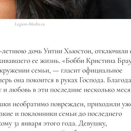
Legion-Media.ru
2-летнюю дочь Уитни Хьюстон, отключили 
живавшего ее жизнь. «Бобби Кристина Бра
 окружении семьи, — гласит официальное
ерь она покоится в руках Господа. Благод
 и любовь в эти последние несколько меся
ушки необратимо поврежден, приходили уж
изкие и поклонники семьи до последнего
кому 31 января этого года. Девушку,