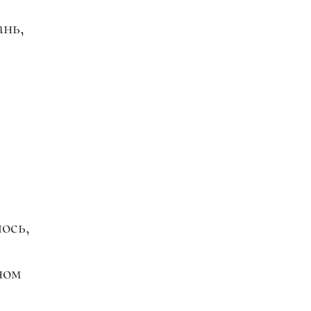
ань,
ось,
ном