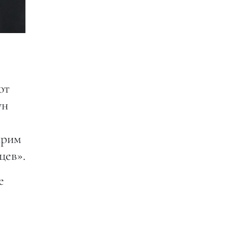
от
ун
арим
цев».
е