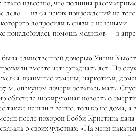
 стало известно, что полиция рассматрива
 дело — из-за неких повреждений на теле
которого допросили в связи с неясными
оже понадобилась помощь медиков — в апре
 была единственной дочерью Уитни Хьюст
прожили вместе четырнадцать лет. По слу
яжелая: взаимные измены, наркотики, дом
07-м, опекуном дочери осталась мать. Спус
 мир облетела шокирующая новость о смерти
 также нашли в ванне, только не дома, а 
 месяц после похорон Бобби Кристина дала
казала о своих чувствах: «На меня накаты