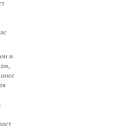
ет
ле
он и
хам,
ашнее
тя
в
вает