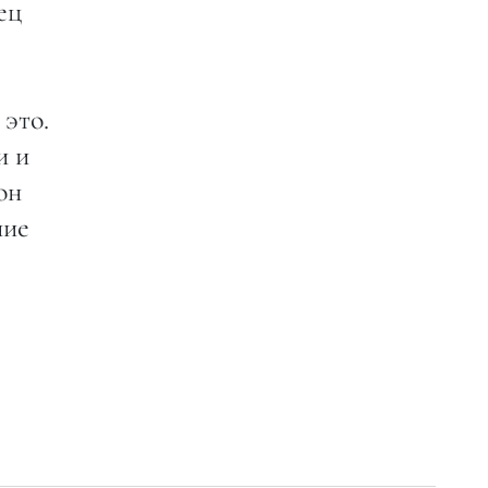
ец
 это.
и и
он
ние