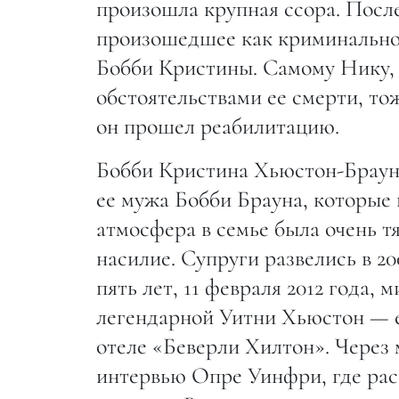
произошла крупная ссора. После
произошедшее как криминальное
Бобби Кристины. Самому Нику, 
обстоятельствами ее смерти, т
он прошел реабилитацию.
Бобби Кристина Хьюстон-Браун
ее мужа Бобби Брауна, которые 
атмосфера в семье была очень т
насилие. Супруги развелись в 20
пять лет, 11 февраля 2012 года,
легендарной Уитни Хьюстон — ее
отеле «Беверли Хилтон». Через
интервью Опре Уинфри, где расс