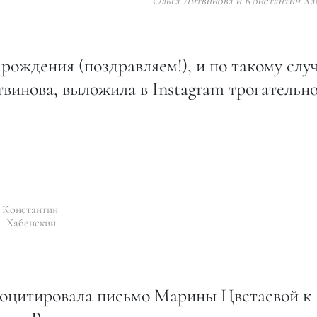
Ольга Литвинова и Константин Ха
 рождения (поздравляем!), и по такому слу
итвинова, выложила в Instagram трогательн
Константин
Хабенский
роцитировала письмо Марины Цветаевой к