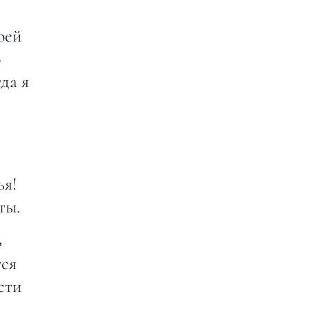
оей
о
да я
ья!
ты.
ь
тся
сти