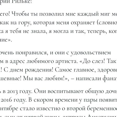
рии Рильке:
Всего! Чтобы ты позволил мне каждый миг м
как на гору, которая меня охраняет (словн
я тебя не знала, я могла и так, теперь, ког
ние».
чень понравился, и они с удовольствием
 в адрес любимого артиста. «До слез! Так
а! С днем рождения! Самое главное, здоров
шевные! Мы вас любим!», – написали фана
 в 2013 году. Они воспитывают общую доч
 2016 году. В скором времени у пары появи
нтябре стало известно о второй беременно
ть сын от первой жены, актрисы Анастасии