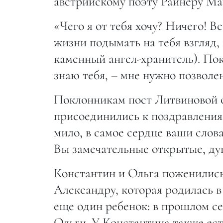
австрийскому поэту Райнеру Ма
«Чего я от тебя хочу? Ничего! 
жизни подымать на тебя взгляд, 
каменный ангел-хранитель). Пока 
знаю тебя, – мне нужно позволе
Поклонникам пост Литвиновой о
присоединились к поздравлениям
мило, в самое сердце ваши слов
Вы замечательные открытые, ду
Константин и Ольга поженились
Александру, которая родилась в
еще один ребенок: в прошлом се
Ольги. У Константина также ес