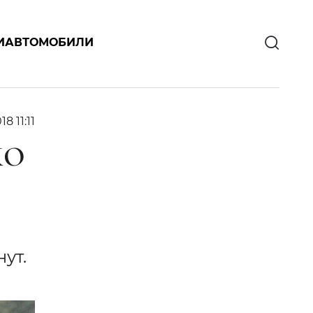
И
АВТОМОБИЛИ
18 11:11
КО
ут.