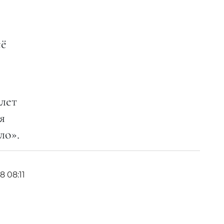
сё
 лет
я
ло».
18 08:11