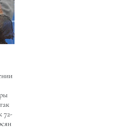
ении
ары
так
 72-
осян