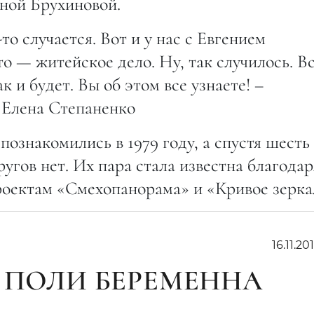
яной Брухиновой.
то случается. Вот и у нас с Евгением
то — житейское дело. Ну, так случилось. В
ак и будет. Вы об этом все узнаете! –
 Елена Степаненко
ознакомились в 1979 году, а спустя шесть
угов нет. Их пара стала известна благодар
оектам «Смехопанорама» и «Кривое зерка
16.11.20
 ПОЛИ БЕРЕМЕННА
М