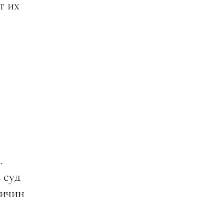
т их
.
 суд
ричин