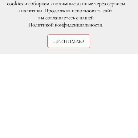
cookies и собираем анонимные данные через сервисы
аналитики. Продолжая использовать сайт,
вы
соглашаетесь
с нашей
Политикой конфиденциальности
.
ПРИНИМАЮ
DR
Дэвид Бекхэм, Полина Гагарина, Нина
Добрев — никому из этих
знаменитостей (и еще семерых в
подборке) не чужды детские забавы с