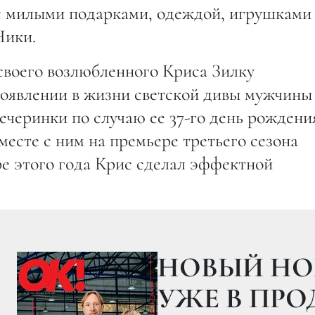
 с милыми подарками, одеждой, игрушками
Ники.
воего возлюбленного Криса Зилку
 появлении в жизни светской дивы мужчины
ечеринки по случаю ее 37-го день рождения
вместе с ним на премьере третьего сезона
ре этого года Крис сделал эффектной
30.07.201
ОБАМА ОТОЖГЛИ НА
: ВИДЕО