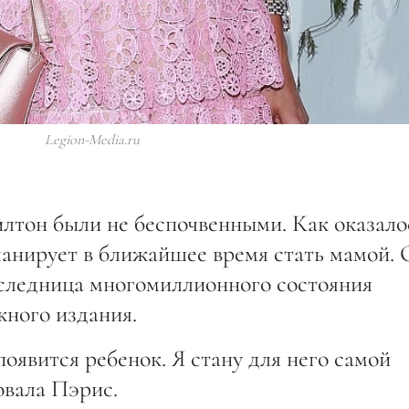
Legion-Media.ru
лтон были не беспочвенными. Как оказало
анирует в ближайшее время стать мамой. 
аследница многомиллионного состояния
жного издания.
появится ребенок. Я стану для него самой
овала Пэрис.