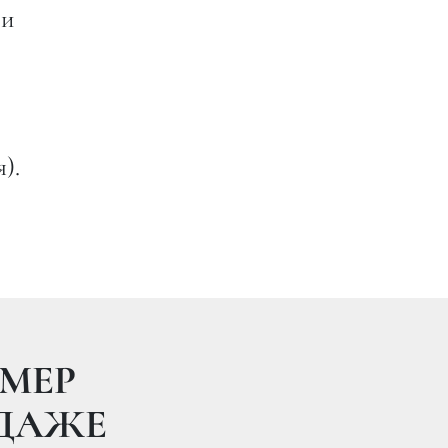
 и
).
8 08:07