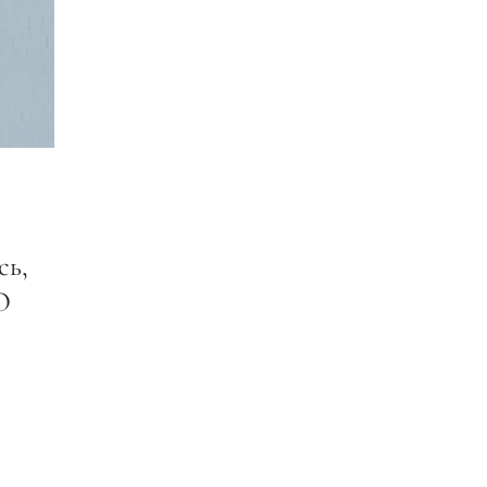
сь,
О