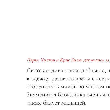
Пэрис Хилтон и Крис Зилка держались за 
Светская дива также добавила, ч
в одежду розового цветы с «се
скорей стать мамой во многом 
Знаменитая блондинка очень час
также балует малышей.