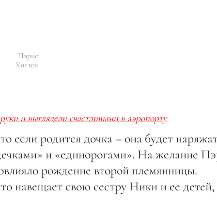
Пэрис
Хилтон
руки и выглядели счастливыми в аэропорту
то если родится дочка – она будет наряжат
рдечками» и «единорогами». На желание П
повлияло рождение второй племянницы.
то навещает свою сестру Ники и ее детей,