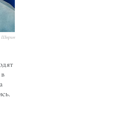
 Ширан
одят
 в
a
ись.