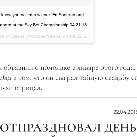
 know you nailed a winner. Ed Sheeran and
eaborn at the Sky Bet Championship 04.21.18
le of Celebs
(@coupleofcelebs) on
Apr 22, 2018 at 6:47am PDT
бъявили о помолвке в январе этого года.
да в том, что он сыграл тайную свадьбу с
лухи отрицал.
22.04.201
ОТПРАЗДНОВАЛ ДЕНЬ