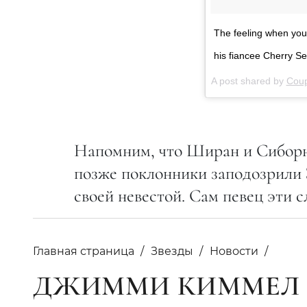
The feeling when you
his fiancee Cherry S
A post shared by
Coup
Напомним, что Ширан и Сиборн о
позже поклонники заподозрили Э
своей невестой. Сам певец эти с
Главная страница
Звезды
Новости
ДЖИММИ КИММЕЛ 