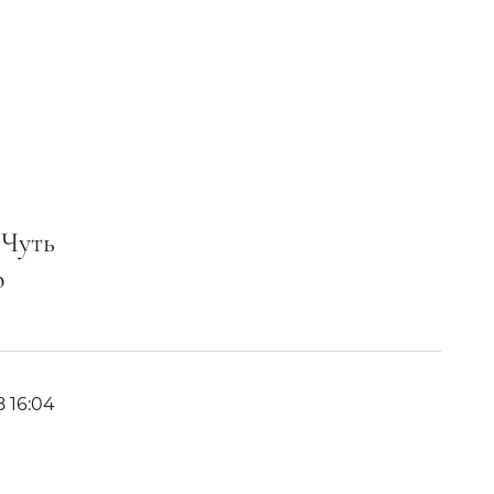
 Чуть
о
8 16:04