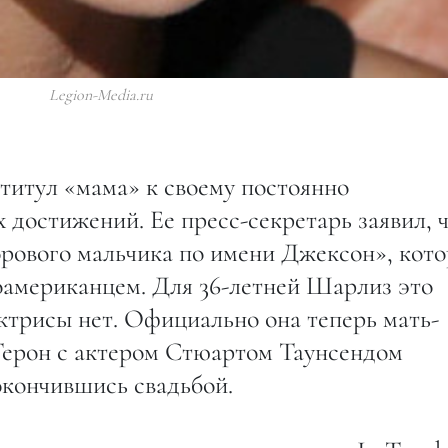
Legion-Media.ru
титул «мама» к своему постоянно
достижений. Ее пресс-секретарь заявил, 
орового мальчика по имени Джексон», кот
американцем. Для 36-летней Шарлиз это
актрисы нет. Официально она теперь мать-
Терон с актером Стюартом Таунсендом
 окончившись свадьбой.