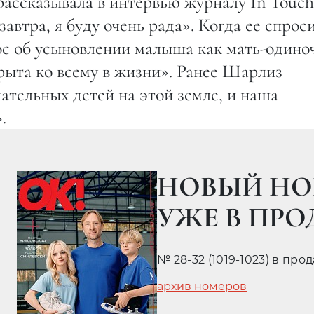
рассказывала в интервью журналу In Touch
завтра, я буду очень рада». Когда ее спрос
ос об усыновлении малыша как мать-одино
крыта ко всему в жизни». Ранее Шарлиз
лательных детей на этой земле, и наша
.
НОВЫЙ НО
УЖЕ В ПР
№ 28-32 (1019-1023) в про
архив номеров