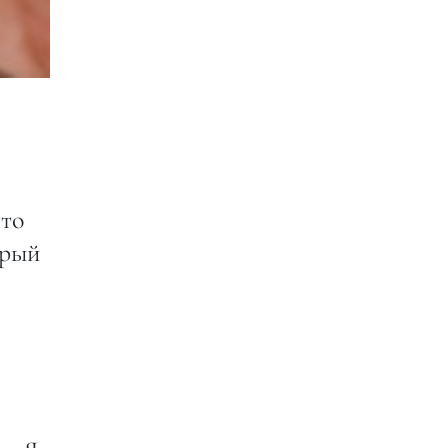
что
орый