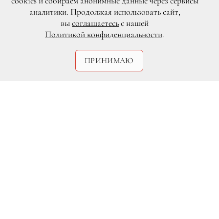
cookies и собираем анонимные данные через сервисы
аналитики. Продолжая использовать сайт,
вы
соглашаетесь
с нашей
Политикой конфиденциальности
.
ПРИНИМАЮ
DR
Продюсеры «Карточного домика»
заявили, что в восьмом сезоне проекта
не будет участвовать Кевин Спейси.
Контракт с актером был разорван и о
возобновлении сотрудничества не