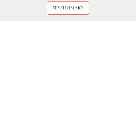
ПРИНИМАЮ
Splash/All Over Press
Дженнифер Энистон создала дизайн
футболки для благотворительного
проекта «Воины в розовом» против рака