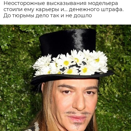
Неосторожные высказывания модельера
стоили ему карьеры и... денежного штрафа.
До тюрьмы дело так и не дошло