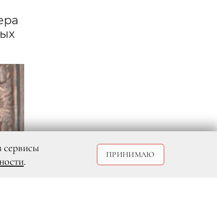
ера
ных
з сервисы
ПРИНИМАЮ
ности
.