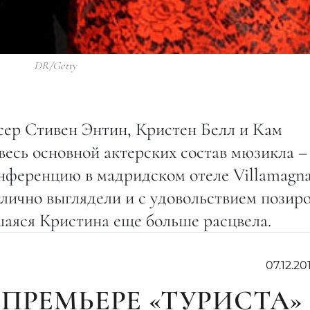
DR/Getty
ер Стивен Энтин, Кристен Белл и Кам
весь основной актерских состав мюзикла –
нференцию в мадридском отеле Villamagn
лично выглядели и с удовольствием позир
шаяся Кристина еще больше расцвела.
07.12.20
ПРЕМЬЕРЕ «ТУРИСТА»