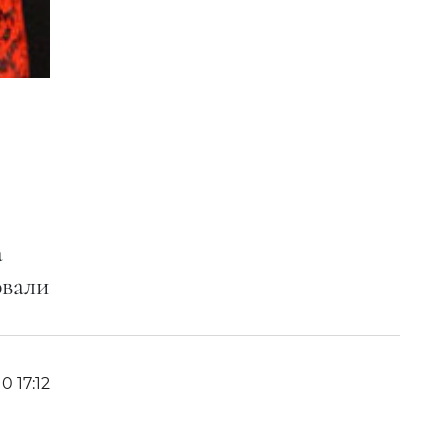
a
овали
10 17:12