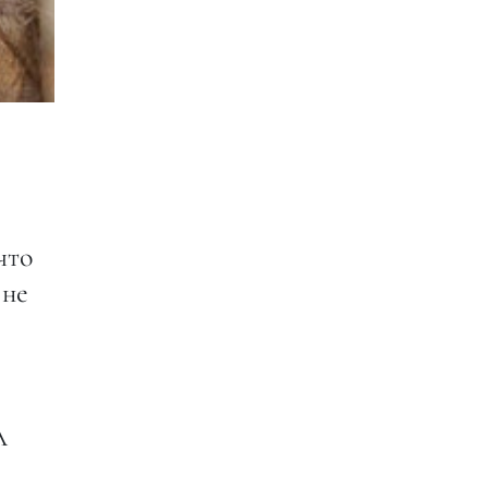
что
 не
А