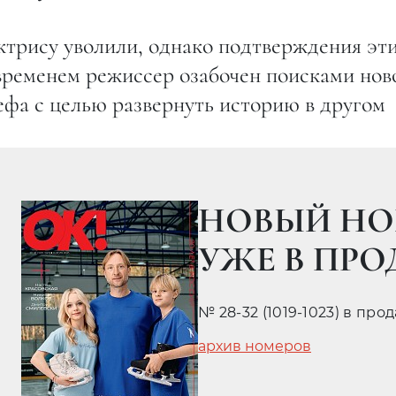
 актрису уволили, однако подтверждения эт
временем режиссер озабочен поисками нов
фа с целью развернуть историю в другом
НОВЫЙ НО
УЖЕ В ПР
№ 28-32 (1019-1023) в про
архив номеров