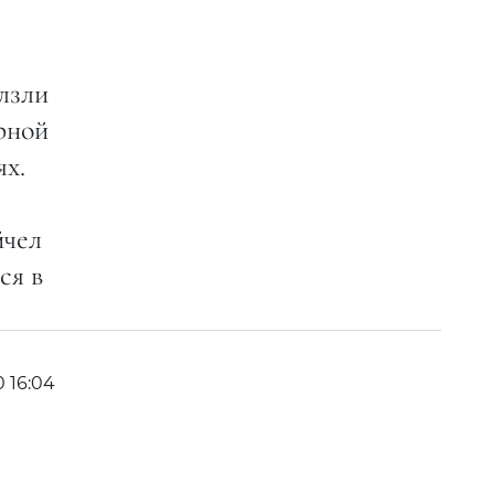
лзли
рной
ях.
йчел
ся в
0 16:04