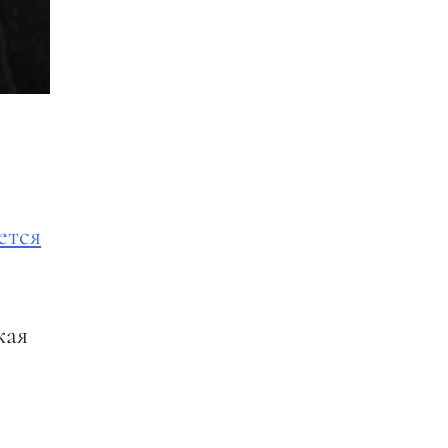
ется
кая