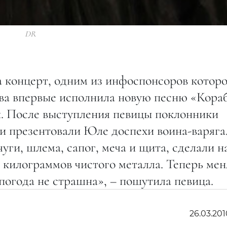
DR
 концерт, одним из инфоспонсоров которо
ва впервые исполнила новую песню «Кораб
ип. После выступления певицы поклонники
и презентовали Юле доспехи воина-варяга
уги, шлема, сапог, меча и щита, сделали н
5 килограммов чистого металла. Теперь мен
епогода не страшна», – пошутила певица.
26.03.201