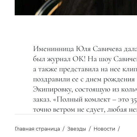
Именинница Юля Савичева дала
был журнал ОК! На шоу Савиче
а также представила на нее кл
поздравили ее c днем рождения 
Экипировку, состоящую из кольч
заказ. «Полный комлект – это 3
точно ветром не сдует, любая н
Главная страница
Звезды
Новости