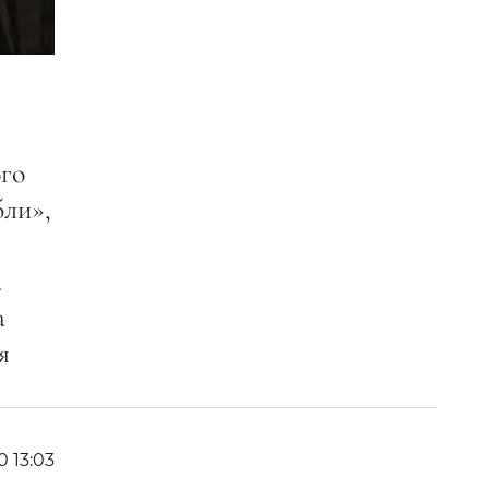
го
ли»,
.
а
я
0 13:03