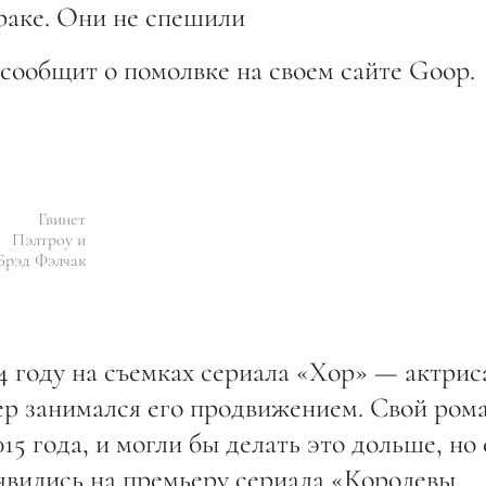
браке. Они не спешили
 сообщит о помолвке на своем сайте Goop.
Гвинет
Пэлтроу и
Брэд Фэлчак
14 году на съемках сериала «Хор» — актрис
ер занимался его продвижением. Свой ром
15 года, и могли бы делать это дольше, но
 явились на премьеру сериала «Королевы