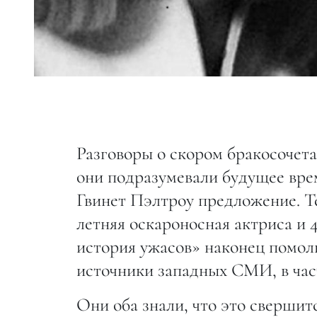
Разговоры о скором бракосочет
они подразумевали будущее вре
Гвинет Пэлтроу предложение. Т
летняя оскароносная актриса и
история ужасов» наконец помол
источники западных СМИ, в час
Они оба знали, что это свершитс