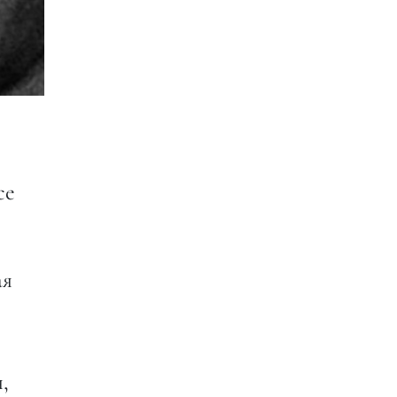
се
ая
,