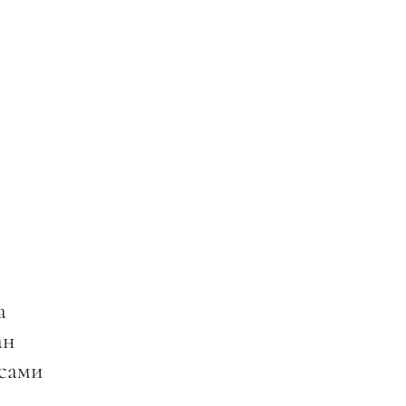
а
ан
 сами