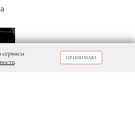
жа
з сервисы
ПРИНИМАЮ
ности
.