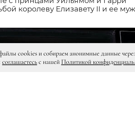
те с принцами Уильямом и Гарри
бой королеву Елизавету II и ее му
файлы cookies и собираем анонимные данные чере
ы
соглашаетесь
с нашей
Политикой конфиденциаль