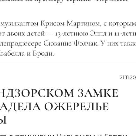
а музыкантом Крисом Мартином, с которы
т двоих детей — 13-летнюю Эппл и 11-лет
елепродюсере Сюзанне Фэлчак. У них такж
забелла и Броди.
21.11.20
ИНДЗОРСКОМ ЗАМКЕ
АДЕЛА ОЖЕРЕЛЬЕ
Ы