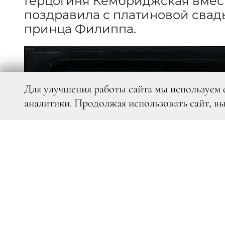
Герцогиня Кембриджская вмес
поздравила с платиновой свадь
принца Филиппа.
Для улучшения работы сайта мы используем 
аналитики. Продолжая использовать сайт, в