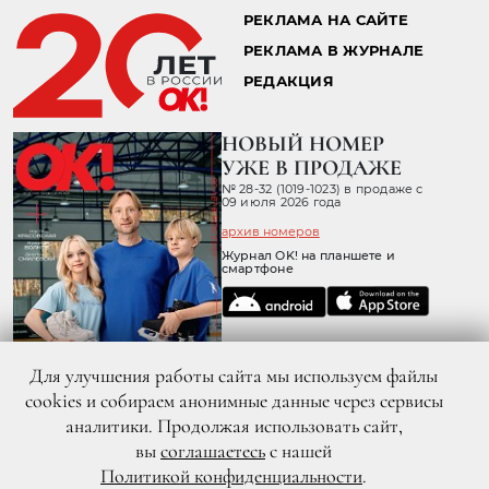
РЕКЛАМА НА САЙТЕ
РЕКЛАМА В ЖУРНАЛЕ
РЕДАКЦИЯ
НОВЫЙ НОМЕР
УЖЕ В ПРОДАЖЕ
№ 28-32 (1019-1023) в продаже с
09 июля 2026 года
архив номеров
Журнал OK! на планшете и
смартфоне
Для улучшения работы сайта мы используем файлы
cookies и собираем анонимные данные через сервисы
аналитики. Продолжая использовать сайт,
вы
соглашаетесь
с нашей
Политикой конфиденциальности
.
© 2026 ООО «ХИТ ТВ» Все права защищены. 16+