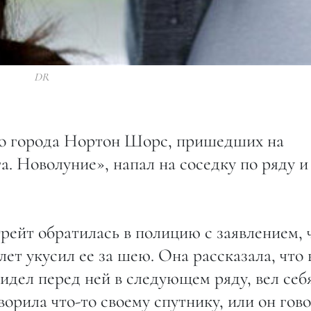
DR
го города Нортон Шорс, пришедших на
. Новолуние», напал на соседку по ряду и
ейт обратилась в полицию с заявлением, 
ет укусил ее за шею. Она рассказала, что 
сидел перед ней в следующем ряду, вел себ
оворила что-то своему спутнику, или он гов