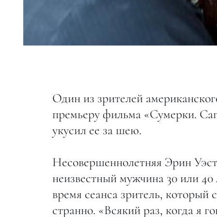
Один из зрителей американско
премьеру фильма «Сумерки. Сага
укусил ее за шею.
Несовершеннолетняя Эрин Уэстр
неизвестный мужчина 30 или 40 л
время сеанса зритель, который 
странно. «Всякий раз, когда я г