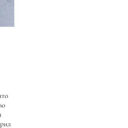
что
во
я
орил