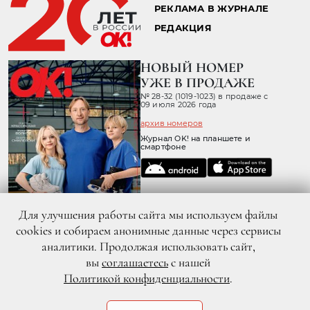
РЕКЛАМА В ЖУРНАЛЕ
РЕДАКЦИЯ
НОВЫЙ НОМЕР
УЖЕ В ПРОДАЖЕ
№ 28-32 (1019-1023) в продаже с
09 июля 2026 года
архив номеров
Журнал OK! на планшете и
смартфоне
Для улучшения работы сайта мы используем файлы
cookies и собираем анонимные данные через сервисы
аналитики. Продолжая использовать сайт,
вы
соглашаетесь
с нашей
Политикой конфиденциальности
.
© 2026 ООО «ХИТ ТВ» Все права защищены. 16+
Политика конфиденциальности