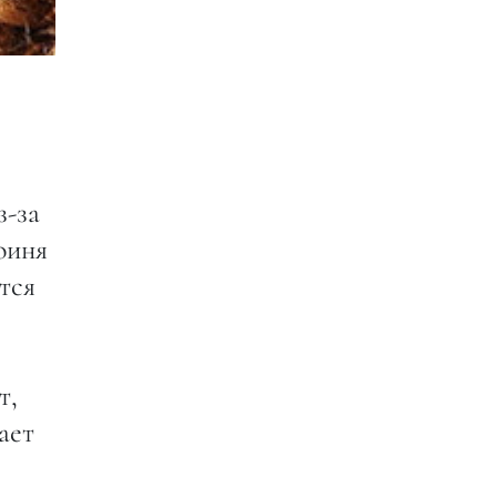
з-за
оиня
тся
т,
ает