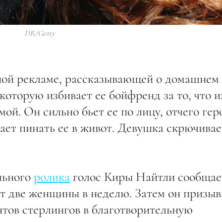
DR/Getty
ной рекламе, рассказывающей о домашнем
которую избивает ее бойфренд за то, что и
ой. Он сильно бьет ее по лицу, отчего гер
нает пинать ее в живот. Девушка скрючивае
льного
ролика
голос Киры Найтли сообщае
ут две женщины в неделю. Затем он призыв
нтов стерлингов в благотворительную