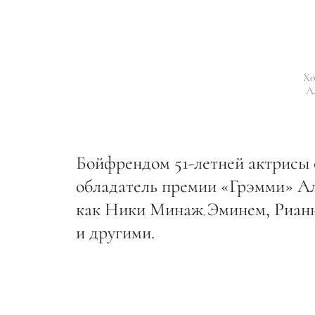
Хо
А
Бойфрендом 51-летней актрисы 
обладатель премии «Грэмми» Ал
как Ники Минаж
Эминем, Рианн
,
и другими.