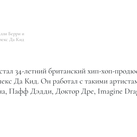
лли Берри и
лекс Да Кид
стал 34-летний британский хип-хоп-продю
екс Да Кид. Он работал с такими артиста
а, Пафф Дэдди, Доктор Дре, Imagine Dra