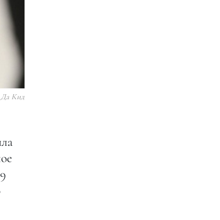
 Да Кид
ила
лое
19
о