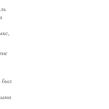
ель
а
мке,
лне
з был
выми