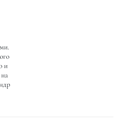
ми.
ого
о и
 на
андр