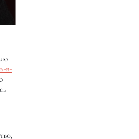
ало
ь-в-
о
сь
тво,