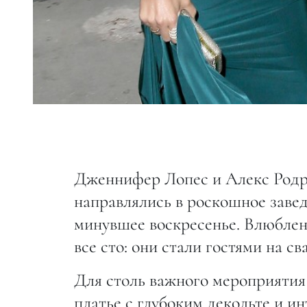
Дженнифер Лопес и Алекс Родри
направлялись в роскошное заведе
минувшее воскресенье. Влюблен
все сто: они стали гостями на с
Для столь важного мероприяти
платье с глубоким декольте и и