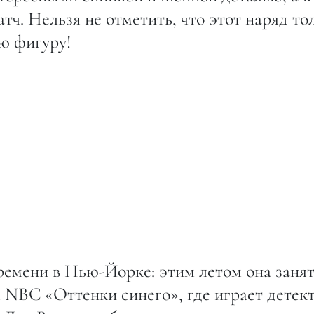
тч. Нельзя не отметить, что этот наряд то
ю фигуру!
ремени в Нью-Йорке: этим летом она занят
а NBC «Оттенки синего», где играет детект