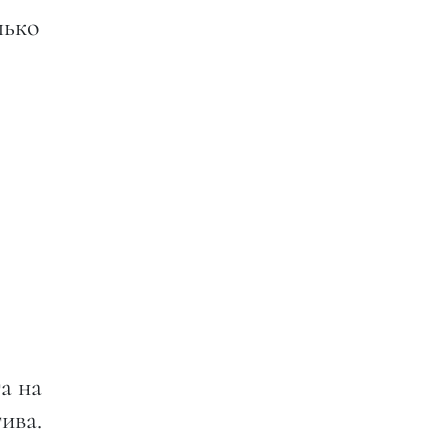
лько
а на
ива.