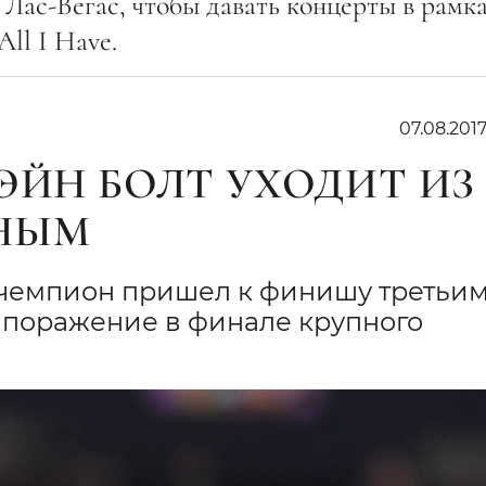
в Лас-Вегас, чтобы давать концерты в рамк
ll I Have.
07.08.201
ЭЙН БОЛТ УХОДИТ ИЗ
НЫМ
емпион пришел к финишу третьим
е поражение в финале крупного