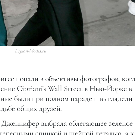
Legion-Media.ru
гес попали в объективы фотографов, ког
ние Cipriani’s Wall Street в Нью-Йорке в
ные были при полном параде и выглядели 
вадьбе общих друзей.
я Дженнифер выбрала облегающее зеленое
нтересными спинкой и шейной деталью, а к