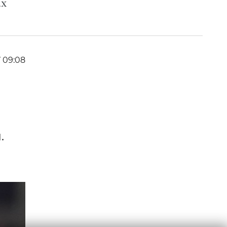
ах
7 09:08
.