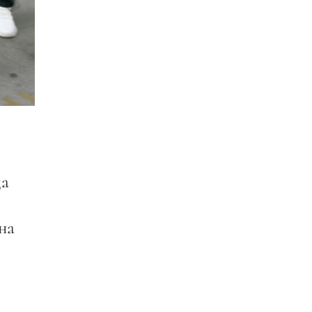
да
на