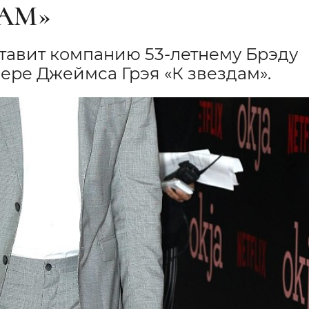
ДАМ»
тавит компанию 53-летнему Брэду
ере Джеймса Грэя «К звездам».