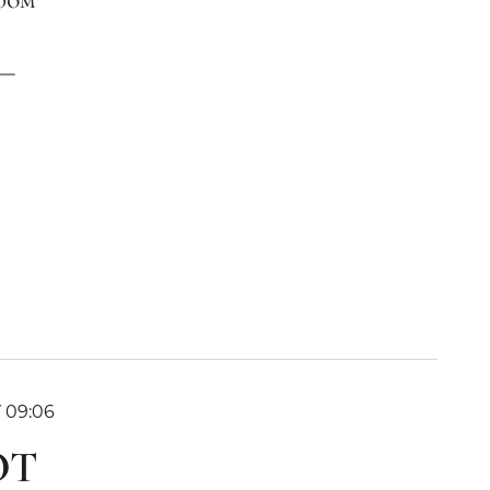
 —
7 09:06
ЮТ