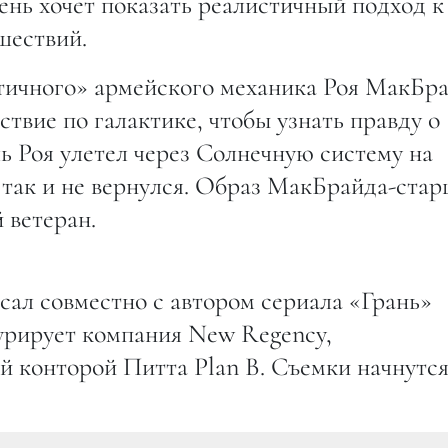
ень хочет показать реалистичный подход к
шествий.
тичного» армейского механика Роя МакБра
ствие по галактике, чтобы узнать правду о
ль Роя улетел через Солнечную систему на
 так и не вернулся. Образ МакБрайда-ста
 ветеран.
ал совместно с автором сериала «Грань»
урирует компания New Regency,
 конторой Питта Plan B. Съемки начнутся