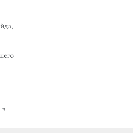
йда,
ршего
 в