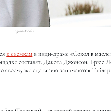
Legion-Media
тся
к съемкам
в инди-драме «Сокол в масле
ощадке составят: Дакота Джонсон, Брюс Д
 по своему же сценарию занимаются Тайлер
 Зак (Готсаген) – 22 летний парень с син