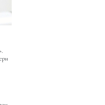
».
ерн
дром