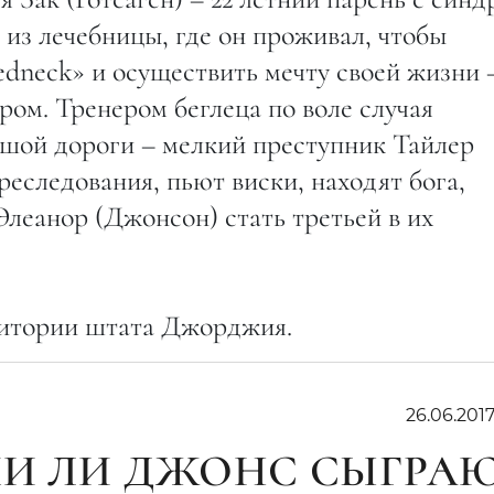
 из лечебницы, где он проживал, чтобы
edneck» и осуществить мечту своей жизни
ом. Тренером беглеца по воле случая
ьшой дороги – мелкий преступник Тайлер
реследования, пьют виски, находят бога,
леанор (Джонсон) стать третьей в их
ритории штата Джорджия.
26.06.201
МИ ЛИ ДЖОНС СЫГРА