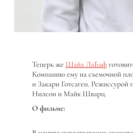
Теперь же
Шайа ЛаБаф
готови
Компанию ему на съемочной пл
и Закари Готсаген. Режиссурой
Нилсон и Майк Шварц.
О фильме:
В центре повествования окажется