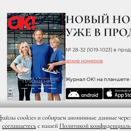
НОВЫЙ НО
УЖЕ В ПР
№ 28-32 (1019-1023) в про
архив номеров
Журнал OK! на планшете
файлы cookies и собираем анонимные данные чере
ы
соглашаетесь
с нашей
Политикой конфиденциаль