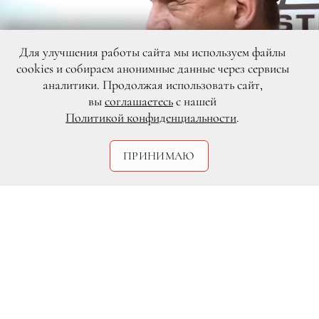
Для улучшения работы сайта мы используем файлы
cookies и собираем анонимные данные через сервисы
аналитики. Продолжая использовать сайт,
вы
соглашаетесь
с нашей
Политикой конфиденциальности
.
DR
ПРИНИМАЮ
Костариканский президент Луис
Гильермо Солис Ривера стал настоящей
звездой Сети. Во время своего
недавнего интервью лидер так увлекся