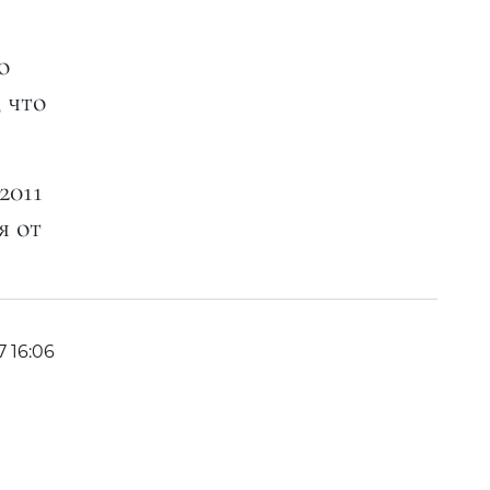
о
 что
2011
я от
7 16:06